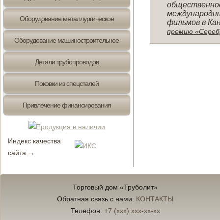
общественност
международны
Оборудование металлургическое
фильмов в Кан
премию «Сереб
Оборудование машиностроительное
Детали трубопроводов
Поковки из спецсталей
Привлечение финансирования
Индекс качества
сайта →
Торговый дом «Труболит»
Обратная связь с нами:
КОНТАКТЫ
Телефон:
+7 (xxx) xxx-xx-xx