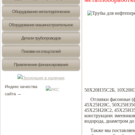
Оборудование металлургическое
Оборудование машиностроительное
Детали трубопроводов
Поковки из спецсталей
Привлечение финансирования
Индекс качества
50Х20Н35С2Б, 10Х20Н
сайта →
Отливки фасонные (ф
45Х25Н20С, 50Х25Н35
45Х25Н20С2, 45Х25Н35
конструкциях змеевиков
водорода, диаметром до
Также мы поставляем