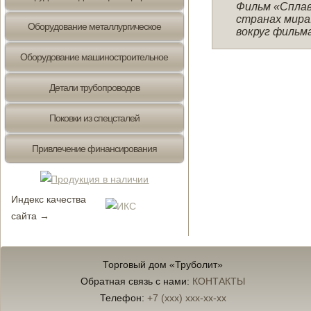
Фильм «Сплав
странах мира
Оборудование металлургическое
вокруг фильм
Оборудование машиностроительное
Детали трубопроводов
Поковки из спецсталей
Привлечение финансирования
Индекс качества
сайта →
Торговый дом «Труболит»
Обратная связь с нами:
КОНТАКТЫ
Телефон:
+7 (xxx) xxx-xx-xx