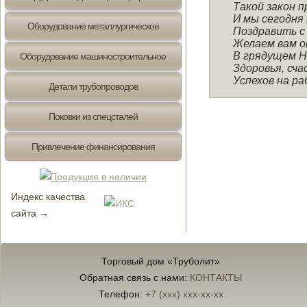
Такой закон п
И мы сегодня
Оборудование металлургическое
Поздравить с
Желаем вам о
В грядущем Н
Оборудование машиностроительное
Здоровья, сча
Успехов на ра
Детали трубопроводов
Поковки из спецсталей
Привлечение финансирования
Индекс качества
сайта →
Торговый дом «Труболит»
Обратная связь с нами:
КОНТАКТЫ
Телефон:
+7 (xxx) xxx-xx-xx