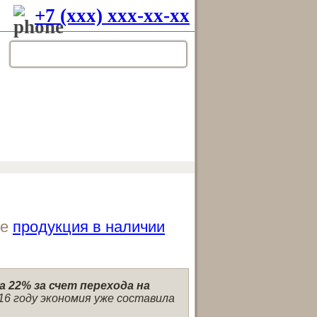
+7 (xxx) xxx-xx-xx
ле
продукция в наличии
 22% за счет перехода на
16 году экономия уже составила