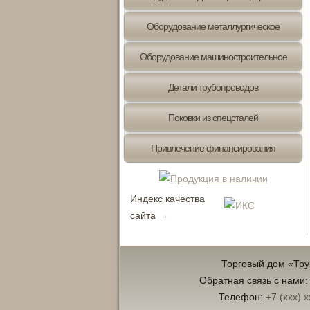
Оборудование металлургическое
Оборудование машиностроительное
Детали трубопроводов
Поковки из спецсталей
Привлечение финансирования
Индекс качества
сайта →
Торговый дом «Тр
Обратная связь с нами
Телефон:
+7 (xxx) x