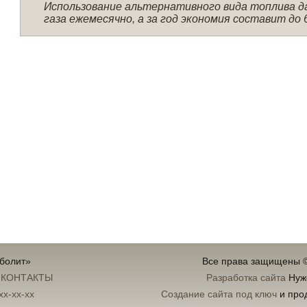
Использование альтернативного вида топлива д
газа ежемесячно, а за год экономия составит до 
уболит»
Все права защищены 
:
КОНТАКТЫ
Разработка сайта
Нуж
xx-xx-xx
Создание сайта под ключ
и про