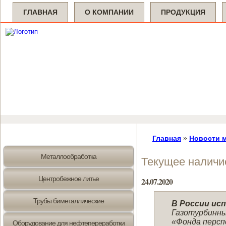
ГЛАВНАЯ
О КОМПАНИИ
ПРОДУКЦИЯ
»
Главная
Новости 
Металлообработка
Текущее наличи
Центробежное литье
24.07.2020
Трубы биметаллические
В России ис
Газотурбинны
«Фонда персп
Оборудование для нефтепереработки