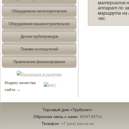
материалов н
аппарат по з
Оборудование металлургическое
маршрута на 
час.
Оборудование машиностроительное
Детали трубопроводов
Поковки из спецсталей
Привлечение финансирования
Индекс качества
сайта →
Торговый дом «Труболит»
Обратная связь с нами:
КОНТАКТЫ
Телефон:
+7 (xxx) xxx-xx-xx