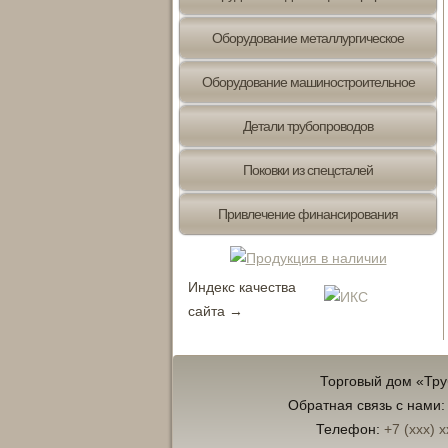
Оборудование металлургическое
Оборудование машиностроительное
Детали трубопроводов
Поковки из спецсталей
Привлечение финансирования
Индекс качества
сайта →
Торговый дом «Тр
Обратная связь с нами
Телефон:
+7 (xxx) x