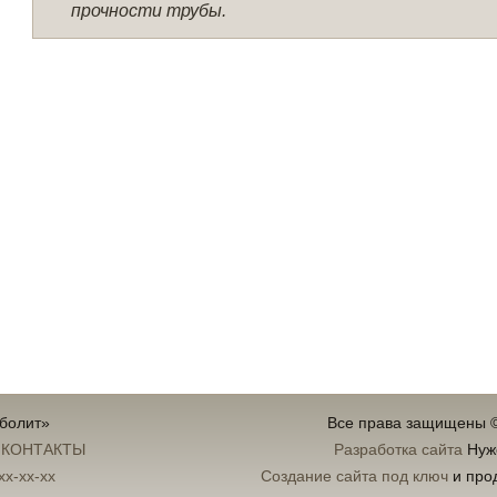
прочности трубы.
уболит»
Все права защищены 
:
КОНТАКТЫ
Разработка сайта
Нуж
xx-xx-xx
Создание сайта под ключ
и про