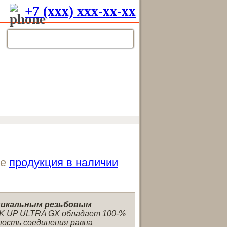
+7 (xxx) xxx-xx-xx
ле
продукция в наличии
уникальным резьбовым
K UP ULTRA GX обладает 100-%
ость соединения равна