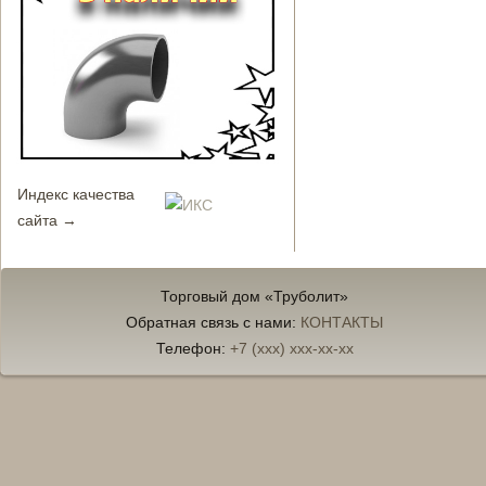
Индекс качества
сайта →
Торговый дом «Труболит»
Обратная связь с нами:
КОНТАКТЫ
Телефон:
+7 (xxx) xxx-xx-xx